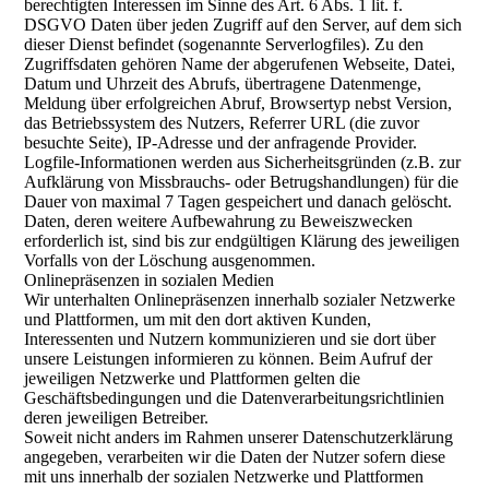
berechtigten Interessen im Sinne des Art. 6 Abs. 1 lit. f.
DSGVO Daten über jeden Zugriff auf den Server, auf dem sich
dieser Dienst befindet (sogenannte Serverlogfiles). Zu den
Zugriffsdaten gehören Name der abgerufenen Webseite, Datei,
Datum und Uhrzeit des Abrufs, übertragene Datenmenge,
Meldung über erfolgreichen Abruf, Browsertyp nebst Version,
das Betriebssystem des Nutzers, Referrer URL (die zuvor
besuchte Seite), IP-Adresse und der anfragende Provider.
Logfile-Informationen werden aus Sicherheitsgründen (z.B. zur
Aufklärung von Missbrauchs- oder Betrugshandlungen) für die
Dauer von maximal 7 Tagen gespeichert und danach gelöscht.
Daten, deren weitere Aufbewahrung zu Beweiszwecken
erforderlich ist, sind bis zur endgültigen Klärung des jeweiligen
Vorfalls von der Löschung ausgenommen.
Onlinepräsenzen in sozialen Medien
Wir unterhalten Onlinepräsenzen innerhalb sozialer Netzwerke
und Plattformen, um mit den dort aktiven Kunden,
Interessenten und Nutzern kommunizieren und sie dort über
unsere Leistungen informieren zu können. Beim Aufruf der
jeweiligen Netzwerke und Plattformen gelten die
Geschäftsbedingungen und die Datenverarbeitungsrichtlinien
deren jeweiligen Betreiber.
Soweit nicht anders im Rahmen unserer Datenschutzerklärung
angegeben, verarbeiten wir die Daten der Nutzer sofern diese
mit uns innerhalb der sozialen Netzwerke und Plattformen